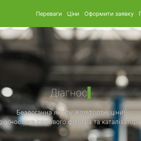
Переваги
Ціни
Оформити заявку
Діагностика
Бездоганна якість. Комфортні ціни!
іагностика сажового фільтра та каталізатор