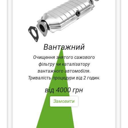
Вантажний
Очищення знятого сажового
фільтру чи каталізатору
вантажного автомобіля.
Тривалість процедури від 2 годин.
від 4000 грн
Замовити