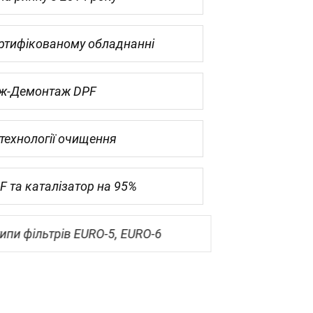
ртифікованому обладнанні
ж-Демонтаж DPF
 технології очищення
 та каталізатор на 95%
пи фільтрів EURO-5, EURO-6
до 50000 км пробігу