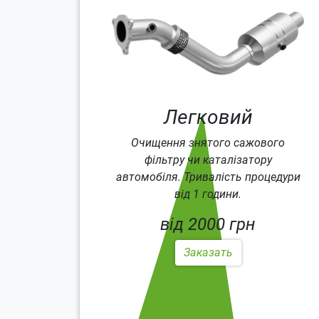
Легковий
Очищення знятого сажового
фільтру чи каталізатору
автомобіля. Тривалість процедури
від 1 години.
від 2000 грн
Заказать