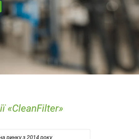
 «CleanFilter»
на ринку з 2014 року